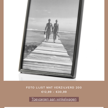
optie
kan
gekozen
worden
op
de
productpagina
FOTO LIJST MAT VERZILVERD 200
PRIJSKLASSE:
€
12,99
-
€
30,99
€12,99
Dit
Toevoegen aan winkelwagen
TOT
product
€30,99