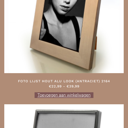
worden
op
de
productpagina
FOTO LIJST HOUT ALU LOOK (ANTRACIET) 2164
PRIJSKLASSE:
€
22,99
-
€
39,99
€22,99
Dit
Toevoegen aan winkelwagen
TOT
product
€39,99
heeft
meerdere
variaties.
Deze