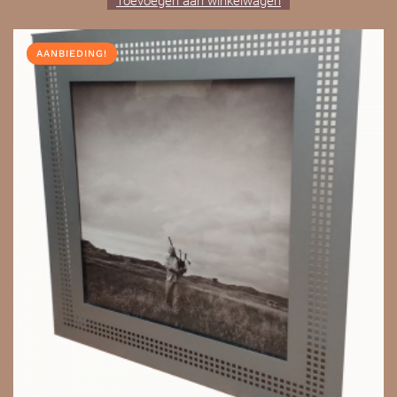
Toevoegen aan winkelwagen
WAS:
IS:
€120,00.
€60,00.
AANBIEDING!