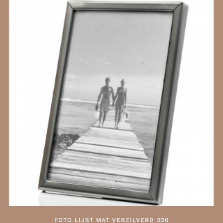
heeft
meerdere
variaties.
Deze
optie
kan
gekozen
worden
op
de
productpagina
FOTO LIJST MAT VERZILVERD 220