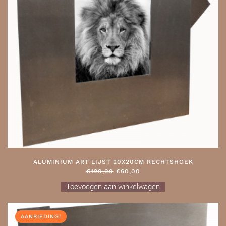
ALUMINIUM ART LIJST 20X20CM RECHTSHOEK
OORSPRONKELIJKE
HUIDIGE
€
120,00
€
60,00
PRIJS
PRIJS
Toevoegen aan winkelwagen
WAS:
IS:
€120,00.
€60,00.
AANBIEDING!