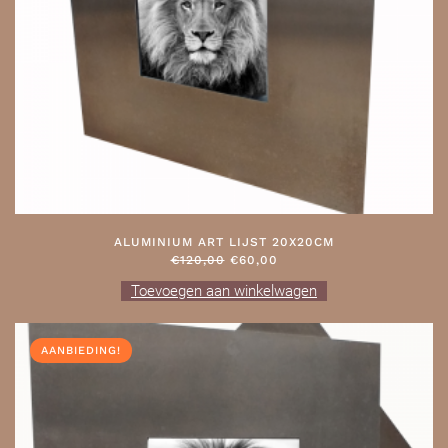
ALUMINIUM ART LIJST 20X20CM
OORSPRONKELIJKE
HUIDIGE
€
120,00
€
60,00
PRIJS
PRIJS
Toevoegen aan winkelwagen
WAS:
IS:
€120,00.
€60,00.
AANBIEDING!