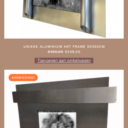
UNIEKE ALUMINIUM ART FRAME 50X50CM
OORSPRONKELIJKE
HUIDIGE
€
499,00
€
249,00
PRIJS
PRIJS
Toevoegen aan winkelwagen
WAS:
IS:
€499,00.
€249,00.
AANBIEDING!