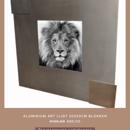
ALUMINIUM ART LIJST 20X20CM BLOKKEN
OORSPRONKELIJKE
HUIDIGE
€
120,00
€
60,00
PRIJS
PRIJS